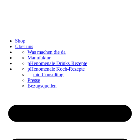
Shop
Über uns
Bar Catering
Was machen die da
Blog
Manufaktur
Kontakt
Mixologie
pHenomenale Drinks-Rezepte
Sirup mischen
pHenomenale Koch-Rezepte
Liquid Consulting
Presse
Bezugsquellen