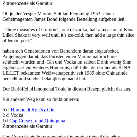
Zitronenzeste als Garnitur
Oh je, der Vesper Martini: Seit Ian Flemming 1953 seinen
Geheimagenten James Bond folgende Bestellung aufgeben ließ:
“Three measures of Gordon’s, one of vodka, half a measure of Kina
Lillet. Shake it very well until it’s ice-cold, then add a large thin slice
of lemon peel.”
haben sich Generationen von Bartendern daran abgearbeitet.
Angefangen damit, daß Puristen einen Martini natürlich nie
schütteln würden und Gin und Vodka im selben Drink wenig Sinn
ergeben, ist ein weiteres Hindernis, daß Lillet den früher als KINA
LILLET bekannten Weißweinaperitiv seit 1985 ohne Chinarinde
herstellt und so eher belanglos gemacht hat.
Der Barlöffel pHenomenal Tonic in diesem Rezept gleicht das aus.
Ein anderer Weg kann so funktionieren:
6 cl
Humboldt Ry Dry Gin
2 cl Vodka
1cl
Cap Corse Grand Quinquina
Zitronenzeste als Garnitur
Cap Corse ist ein hervorragender Quinquina (eine Art weißer