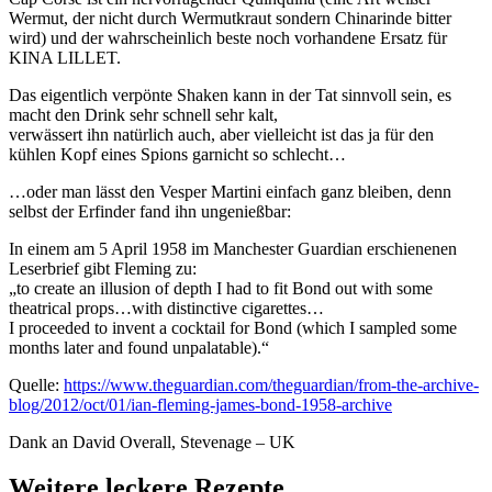
Wermut, der nicht durch Wermutkraut sondern Chinarinde bitter
wird) und der wahrscheinlich beste noch vorhandene Ersatz für
KINA LILLET.
Das eigentlich verpönte Shaken kann in der Tat sinnvoll sein, es
macht den Drink sehr schnell sehr kalt,
verwässert ihn natürlich auch, aber vielleicht ist das ja für den
kühlen Kopf eines Spions garnicht so schlecht…
…oder man lässt den Vesper Martini einfach ganz bleiben, denn
selbst der Erfinder fand ihn ungenießbar:
In einem am 5 April 1958 im Manchester Guardian erschienenen
Leserbrief gibt Fleming zu:
„to create an illusion of depth I had to fit Bond out with some
theatrical props…with distinctive cigarettes…
I proceeded to invent a cocktail for Bond (which I sampled some
months later and found unpalatable).“
Quelle:
https://www.theguardian.com/theguardian/from-the-archive-
blog/2012/oct/01/ian-fleming-james-bond-1958-archive
Dank an David Overall, Stevenage – UK
Weitere leckere Rezepte