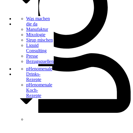
Bar Catering
Was machen
Blog
die da
Manufaktur
Mixologie
Sirup mischen
Liquid
Consulting
Presse
Bezugsquellen
Kontakt
pHenomenale
Drinks-
Rezepte
pHenomenale
Koch-
Rezepte