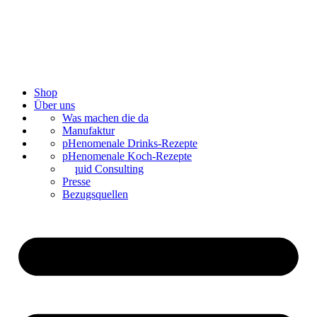
Shop
Über uns
Bar Catering
Was machen die da
Blog
Manufaktur
Kontakt
Mixologie
pHenomenale Drinks-Rezepte
Sirup mischen
pHenomenale Koch-Rezepte
Liquid Consulting
Presse
Bezugsquellen