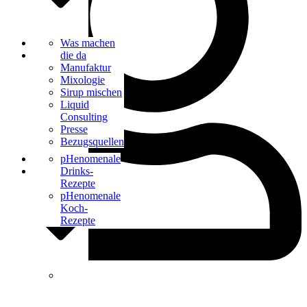
Bar Catering
Was machen
Blog
die da
Manufaktur
Mixologie
Sirup mischen
Liquid
Consulting
Presse
Bezugsquellen
Kontakt
pHenomenale
Drinks-
Rezepte
pHenomenale
Koch-
Rezepte