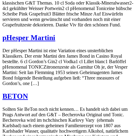
klassischen G&T Themas. 10 cl Soda oder Klassik-Mineralwasser2-
4cl gekühlter Weisser Portwein2 cl pHenomenal Toniceine hübsche
Scheibe Pink Grapefruit3 Blätter frische Minze Auf Eiswürfeln
servieren und wenn gewünscht und vorhanden noch mit einer
Grapefruitzeste dekorieren. Danke Viv für den schönen Fund.
pHesper Martini
Der pHesper Martini ist eine Variation eines unsterblichen
Klassikers. Der erste Martini den James Bond in Casino Royal
bestellte. 6 cl Gordon’s Gin2 cl Vodka1 cl Lillet blanc1 Barlöffel
pHenomenal TONICZitronenzeste als Garnitur Oh je, der Vesper
Martini: Seit Ian Flemming 1953 seinen Geheimagenten James
Bond folgende Bestellung aufgeben ließ: “Three measures of
Gordon’s, one […]
BETON
Sollten Sie BeTon noch nicht kennen… Es handelt sich dabei um
Prags Antwort auf den G&T – Becherovka Original und Tonic.
Becherovka wird im tschchischen Karlovy Vary (ehemals
Karlsbad) nach einem geheimen Familienrezept von 1807 aus
Karlsbader Wasser, qualitativ hochwertigem Alkohol, natürlichem