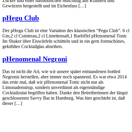
Zucker und einer harmonischen Mischung aus Kräutern und
Gewürzen hergestellt und im Eichenfass […]
pHegu Club
Der pHegu Club ist eine Variation des klassischen “Pegu Club”. 6 cl
Gin,2 cl Cointreau,2 cl Limettensaft,1 Barlöffel pHenomenal Tonic
Im Shaker über Eiswürfeln schütteln und in ein gern formschönes,
gekühltes Cocktailglas abseihen.
pHenomenal Negroni
Das ist nicht die Art, wie wir unsere später entstandenen bottled
Negronis herstellen, aber immer noch spannend. Es war etwa 2014
das erste mal, daß wir pHenomenal Tonic nicht nur als
Limonadensirup, sondern unverdünnt als eigenständige
Cocktailzutat begriffen haben. Danke den Betreiberinnen der längst
geschlossenen Savvy Bar in Hamburg. Was hier geschieht ist, daß
dieser […]