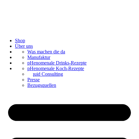
Shop
Über uns
Bar Catering
Was machen die da
Blog
Manufaktur
Kontakt
Mixologie
pHenomenale Drinks-Rezepte
Sirup mischen
pHenomenale Koch-Rezepte
Liquid Consulting
Presse
Bezugsquellen