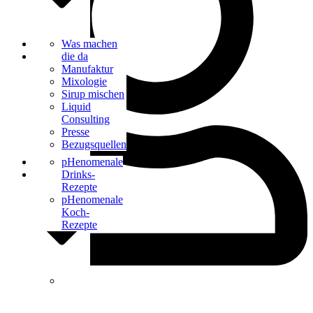
Bar Catering
Was machen
Blog
die da
Manufaktur
Mixologie
Sirup mischen
Liquid
Consulting
Presse
Bezugsquellen
Kontakt
pHenomenale
Drinks-
Rezepte
pHenomenale
Koch-
Rezepte